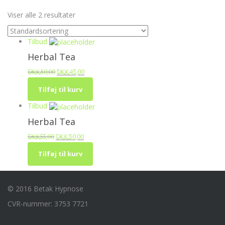
Viser alle 2 resultater
Tilbud
Herbal Tea
DKK
80,00
DKK
45,00
Tilføj til kurv
Tilbud
Herbal Tea
DKK
55,00
DKK
30,00
Tilføj til kurv
© 2016 Betak Hypnose
CVR-nummer: 3753 7721